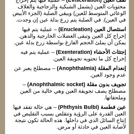
نقف العين (Evisceration)
– عملية فيها يتم إخراج
محتويات العين (يشمل الشبكية والزجاجية والغلاف
الوعائي المتوسط للعين) ويبقي الصلبة (الجزء الأبيض
في العين). في الصلبة يتم زرع بدلة عين إن وجدت.
استئصال العين (Enucleation)
– عملية يتم فيها
إخراج كل العين وتبقى العضلات الخارجية والدهن.
يمكن أن يملئ الحجم الفارغ بواسطة زرع بدلة عين.
إجتثاث الأحشاء (Exenteration)
– عملية يتم فيه
إخراج كل ما تحتويه تجويفة العين.
إنعدام المقلة (Anophthalmia)
– مصطلح يعبر عن
عدم وجود العين.
تجويف بدون مقلة (Anophthalmic socket)
–
مصطلح يصف تجويفة العين وهي خالية من العين
وملحقاتها.
عين فطسة (Phthysis Bulbi)
– هي حالة تفقد فيها
العين القدرة على الرؤية وتتقلص بسبب التقليص في
إنتاج السائل الذي في داخلها. هذه الحالة تكون نتيجة
لأصابة العين في حادثة أو مرض.