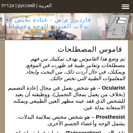
العربية
|
русский
|
עברית
فارديزر م.ض - عيادة تختص في
بدلات العيون، الوجه وعدسات
الصُلبة
قاموس المصطلحات
تم وضع هذا القاموس بهدف تمكينك من فهم
مصطلحات وتعابير طبية قد ظهرت في الموقع،
ويمكنك، في حال أردت ذلك، من البحث وايجاد
المعلموات الطبية التي تخص حالتك.
Ocularist
– هو شخص يعمل في مجال إعادة التصميم
(بخلاف من يعمل بمجال التجميل)، ووظيفته أن يعيد
للشخص الذي فقد عينه مظهر العين الطبيعي ويمكنه
الاستعانة ببدلة عين.
Prosthesist
– هو شخص مختص بملائمة البدلات،
يشمل الوجه وأعضاء الجسم الأخرى.