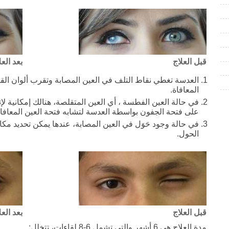
قبل العلاج
بعد العل
العدسة تغطي نقاط التلف في العين المصابة وتقرب ألوان القز
المعافاة.
في حالة العين الفطسة ، أي العين المتقلصة، هنالك إمكانية لإت
على فتحة الجفون بواسطة العدسة لتشابه فتحة العين المعافاة
في حالة وجود حَوَل في العين المصابة، عندها يمكن تحديد مك
الحول.
قبل العلاج
بعد العل
مدة العلاج هي 6 أشهر والتي تشمل 6-8 لقاءات، تتخلل: