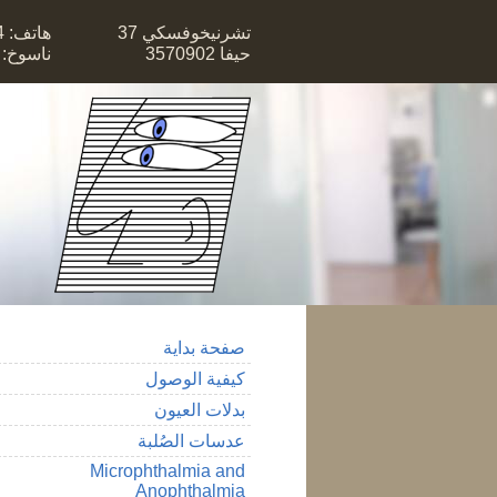
تشرنيخوفسكي 37
هاتف: 04-8378341
حيفا 3570902
ناسوخ: 04-8381559
صفحة بداية
كيفية الوصول
بدلات العيون
عدسات الصُلبة
Microphthalmia and
Anophthalmia