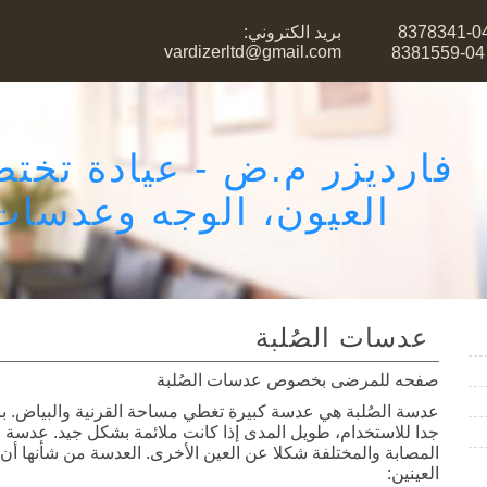
بريد الكتروني:
vardizerltd@gmail.com
فارديزر م.ض - عيادة تخت
العيون، الوجه وعدسات 
عدسات الصُلبة
صفحه للمرضى بخصوص عدسات الصُلبة
عدسة الصُلبة هي عدسة كبيرة تغطي مساحة القرنية والبياض. ب
جدا للاستخدام، طويل المدى إذا كانت ملائمة بشكل جيد. عدسة ال
المصابة والمختلفة شكلا عن العين الأخرى. العدسة من شأنها أن
العينين: