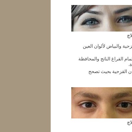
اج
حية والبياض لألوان العين
مام الفراغ الناتج والمحافظة
.
ان القزحية بحيث تصحح
اج