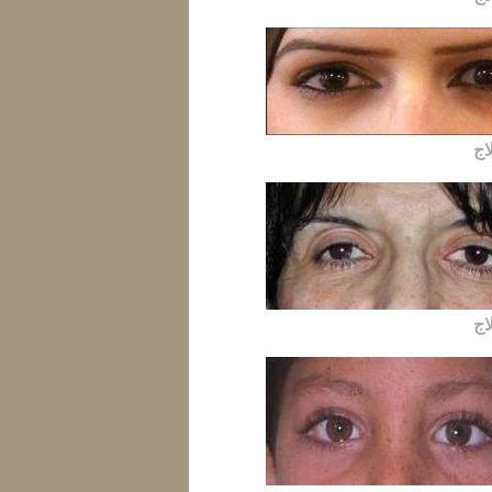
اج
اج