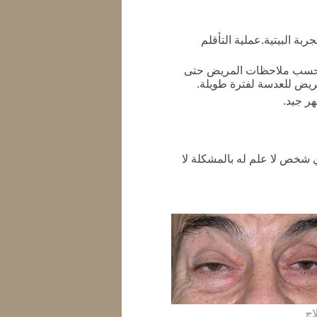
ة البيتية.عملية التأقلم
ن بحسب ملاحظات المريض حتى
ريض للعدسة لفترة طويلة.
ر جيد.
أي شخص لا علم له بالمشكلة لا
اج